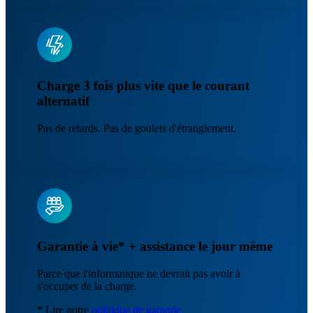
Charge 3 fois plus vite que le courant
alternatif
Pas de retards. Pas de goulets d'étranglement.
Garantie à vie* + assistance le jour même
Parce que l'informatique ne devrait pas avoir à
s'occuper de la charge.
* Lire notre
politique de garantie