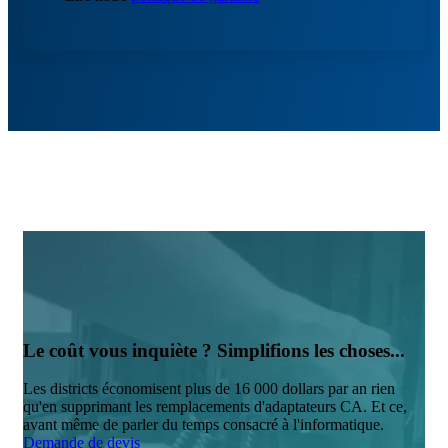
Le coût vous inquiète ? Simplifions les choses...
Les districts économisent plus de 16 000 dollars par an rien
qu'en supprimant les remplacements d'adaptateurs CA. Et ce,
avant même de parler du temps consacré à l'informatique.
Demande de devis