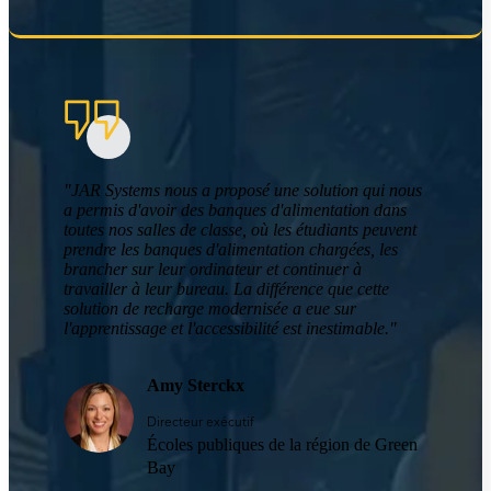
"JAR Systems nous a proposé une solution qui nous
a permis d'avoir des banques d'alimentation dans
toutes nos salles de classe, où les étudiants peuvent
prendre les banques d'alimentation chargées, les
brancher sur leur ordinateur et continuer à
travailler à leur bureau. La différence que cette
solution de recharge modernisée a eue sur
l'apprentissage et l'accessibilité est inestimable."
Amy Sterckx
Directeur exécutif
Écoles publiques de la région de Green
Bay