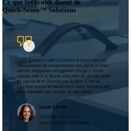
Ce que les écoles disent de
Quick-Sense™ Solutions
"JAR Systems a aidé à combler le fossé entre les
changements de comportement des élèves et leurs
attentes d'apporter un appareil chargé à l'école
chaque jour et le besoin d'un plan de secours pour
les cas où ils ne peuvent pas le faire. C'est un
excellent moyen de moderniser notre infrastructure
pour répondre aux besoins de nos élèves."
Sarah Luczyk
Superviseur informatique
District scolaire d'Edmonds