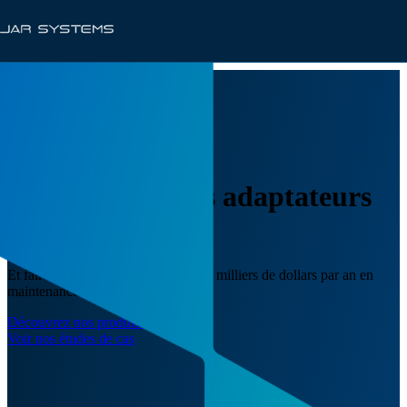
Nous rendons les adaptateurs
CA obsolètes.
Et faire économiser aux districts des milliers de dollars par an en
maintenance informatique.
Découvrez nos produits
Voir nos études de cas