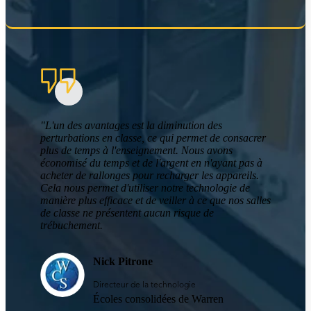
"L'un des avantages est la diminution des
perturbations en classe, ce qui permet de consacrer
plus de temps à l'enseignement. Nous avons
économisé du temps et de l'argent en n'ayant pas à
acheter de rallonges pour recharger les appareils.
Cela nous permet d'utiliser notre technologie de
manière plus efficace et de veiller à ce que nos salles
de classe ne présentent aucun risque de
trébuchement.
Nick Pitrone
Directeur de la technologie
Écoles consolidées de Warren