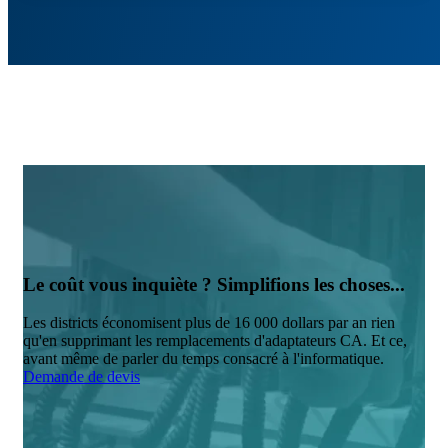
Le coût vous inquiète ? Simplifions les choses...
Les districts économisent plus de 16 000 dollars par an rien
qu'en supprimant les remplacements d'adaptateurs CA. Et ce,
avant même de parler du temps consacré à l'informatique.
Demande de devis