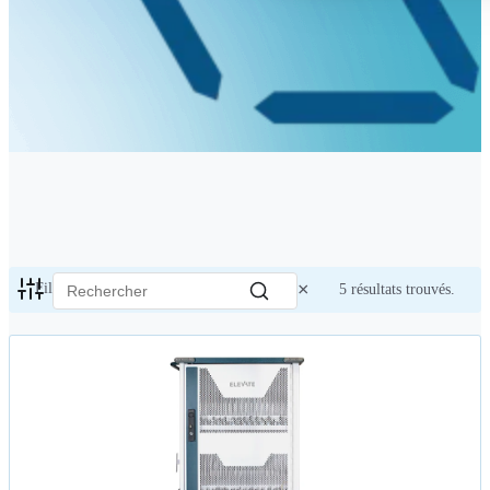
×
Filtres actifs:
Carts de chargement USB-C
5
résultats trouvés.