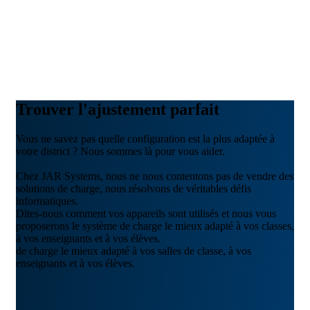
Trouver l'ajustement parfait
Vous ne savez pas quelle configuration est la plus adaptée à
votre district ? Nous sommes là pour vous aider.
Chez JAR Systems, nous ne nous contentons pas de vendre des
solutions de charge, nous résolvons de véritables défis
informatiques.
Dites-nous comment vos appareils sont utilisés et nous vous
proposerons le système de charge le mieux adapté à vos classes,
à vos enseignants et à vos élèves.
de charge le mieux adapté à vos salles de classe, à vos
enseignants et à vos élèves.