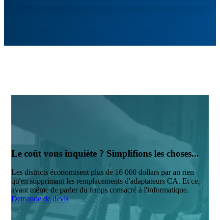
Le coût vous inquiète ? Simplifions les choses...
Les districts économisent plus de 16 000 dollars par an rien
qu'en supprimant les remplacements d'adaptateurs CA. Et ce,
avant même de parler du temps consacré à l'informatique.
Demande de devis