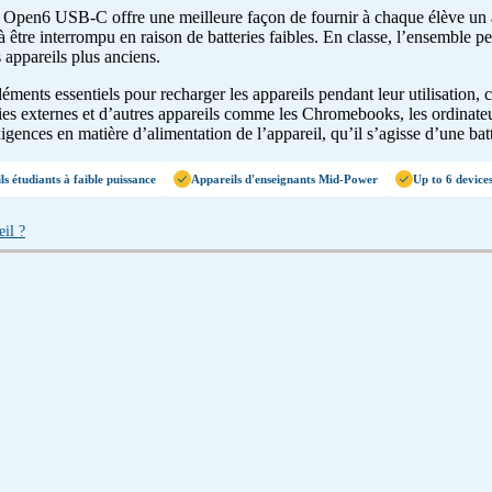
Open6 USB-C offre une meilleure façon de fournir à chaque élève un app
pas à être interrompu en raison de batteries faibles. En classe, l’ensemb
 appareils plus anciens.
éléments essentiels pour recharger les appareils pendant leur utilisation
ies externes et d’autres appareils comme les Chromebooks, les ordinateu
gences en matière d’alimentation de l’appareil, qu’il s’agisse d’une b
s étudiants à faible puissance
Appareils d'enseignants Mid-Power
Up to 6 device
eil ?