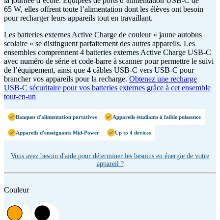
la journée d’école. Équipées de ports d’alimentation USB-C de
65 W, elles offrent toute l’alimentation dont les élèves ont besoin
pour recharger leurs appareils tout en travaillant.
Les batteries externes Active Charge de couleur « jaune autobus
scolaire » se distinguent parfaitement des autres appareils. Les
ensembles comprennent 4 batteries externes Active Charge USB-C
avec numéro de série et code-barre à scanner pour permettre le suivi
de l’équipement, ainsi que 4 câbles USB-C vers USB-C pour
brancher vos appareils pour la recharge.
Obtenez une recharge
USB-C sécuritaire pour vos batteries externes grâce à cet ensemble
tout-en-un
Banques d'alimentation portatives
Appareils étudiants à faible puissance
Appareils d'enseignants Mid-Power
Up to 4 devices
Vous avez besoin d'aide pour déterminer les besoins en énergie de votre
appareil ?
Couleur