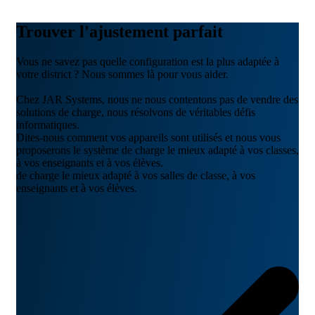
Trouver l'ajustement parfait
Vous ne savez pas quelle configuration est la plus adaptée à
votre district ? Nous sommes là pour vous aider.
Chez JAR Systems, nous ne nous contentons pas de vendre des
solutions de charge, nous résolvons de véritables défis
informatiques.
Dites-nous comment vos appareils sont utilisés et nous vous
proposerons le système de charge le mieux adapté à vos classes,
à vos enseignants et à vos élèves.
de charge le mieux adapté à vos salles de classe, à vos
enseignants et à vos élèves.