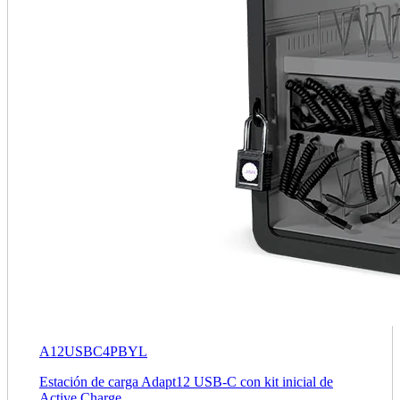
A12USBC4PBYL
Estación de carga Adapt12 USB‑C con kit inicial de
Active Charge