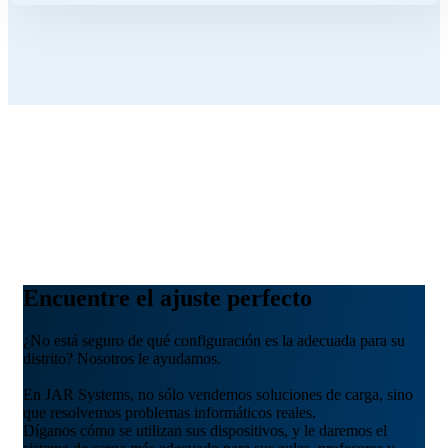
Encuentre el ajuste perfecto
¿No está seguro de qué configuración es la adecuada para su
distrito? Nosotros le ayudamos.
En JAR Systems, no sólo vendemos soluciones de carga, sino
que resolvemos problemas informáticos reales.
Díganos cómo se utilizan sus dispositivos, y le daremos el