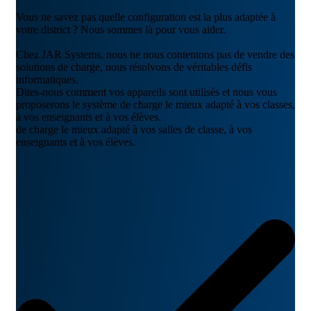
Vous ne savez pas quelle configuration est la plus adaptée à
votre district ? Nous sommes là pour vous aider.
Chez JAR Systems, nous ne nous contentons pas de vendre des
solutions de charge, nous résolvons de véritables défis
informatiques.
Dites-nous comment vos appareils sont utilisés et nous vous
proposerons le système de charge le mieux adapté à vos classes,
à vos enseignants et à vos élèves.
de charge le mieux adapté à vos salles de classe, à vos
enseignants et à vos élèves.