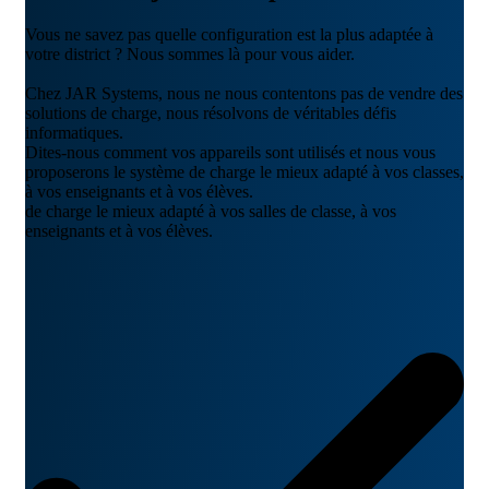
Vous ne savez pas quelle configuration est la plus adaptée à
votre district ? Nous sommes là pour vous aider.
Chez JAR Systems, nous ne nous contentons pas de vendre des
solutions de charge, nous résolvons de véritables défis
informatiques.
Dites-nous comment vos appareils sont utilisés et nous vous
proposerons le système de charge le mieux adapté à vos classes,
à vos enseignants et à vos élèves.
de charge le mieux adapté à vos salles de classe, à vos
enseignants et à vos élèves.