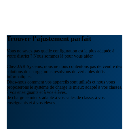
Trouver l'ajustement parfait
Vous ne savez pas quelle configuration est la plus adaptée à
votre district ? Nous sommes là pour vous aider.
Chez JAR Systems, nous ne nous contentons pas de vendre des
solutions de charge, nous résolvons de véritables défis
informatiques.
Dites-nous comment vos appareils sont utilisés et nous vous
proposerons le système de charge le mieux adapté à vos classes,
à vos enseignants et à vos élèves.
de charge le mieux adapté à vos salles de classe, à vos
enseignants et à vos élèves.