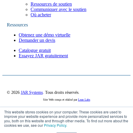
Ressources de soutien
Communiquer avec le soutien
Où acheter
Ressources
Obtenez une démo virtuelle
Demander un devis
Catalogue gratuit
Essayez JAR gratuitement
© 2026
JAR Systems
. Tous droits réservés.
Site Web conçu et réalisé par
Lean Labs
This website stores cookies on your computer. These cookies are used to
improve your website experience and provide more personalized services to
Politique de confidentialité
you, both on this website and through other media. To find out more about the
Paramètres des témoins
cookies we use, see our
Privacy Policy.