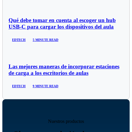
Qué debe tomar en cuenta al escoger un hub
USB-C para cargar los dispositivos del aula
EDTECH
5 MINUTE READ
Las mejores maneras de incorporar estaciones
de carga a los escritorios de aulas
EDTECH
9 MINUTE READ
Nuestros productos