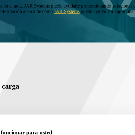
rarlos en el aula, JAR Systems puede ayudarle proporcionando soluciones 
s información acerca de cómo
JAR Systems
puede ayudarle a lograr una i
 carga
 funcionar para usted