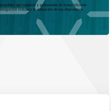
asequibles que cargarán y gestionarán de forma eficiente
ntegración exitosa y la utilización de sus dispositivos.