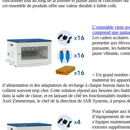
fonctionnel tout au long de la journée et puisse ainsi se concentrer su
cet ensemble de produits offre une valeur durable à faible coût.
L’ensemble vient ave
comprend une statio
Les cadres scolaires
permettre aux élèves
puissante, les batter
jaune vibrante, comm
« Un grand nombre de 
maintenir les apparei
d’alimentation et des adaptateurs de recharge à chaque bureau dans la s
coûtent souvent trop cher. Cette solution répond aux besoins des établ
dans la salle de classe, et en laissant de côté les fonctionnalités inutil
Axel Zimmerman, le chef de la direction de JAR Systems, à propos de 
Pour s’adapter aux be
d’équipements de rec
s’équiper maintenant 
externes supplémenta