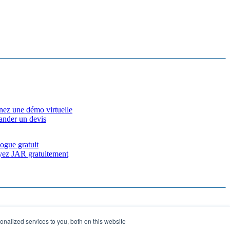
nez une démo virtuelle
nder un devis
ogue gratuit
yez JAR gratuitement
nalized services to you, both on this website