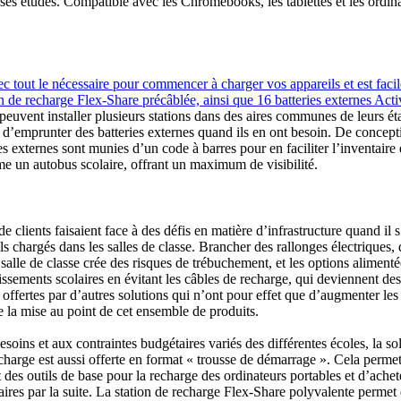
r ses études. Compatible avec les Chromebooks, les tablettes et les ordin
c tout le nécessaire pour commencer à charger vos appareils et est facile
n de recharge Flex-Share précâblée, ainsi que 16 batteries externes A
 peuvent installer plusieurs stations dans des aires communes de leurs é
 d’emprunter des batteries externes quand ils en ont besoin. De concept
ies externes sont munies d’un code à barres pour en faciliter l’inventaire
e un autobus scolaire, offrant un maximum de visibilité.
clients faisaient face à des défis en matière d’infrastructure quand il s
ls chargés dans les salles de classe. Brancher des rallonges électriques, 
alle de classe crée des risques de trébuchement, et les options alimentée
issements scolaires en évitant les câbles de recharge, qui deviennent de
es offertes par d’autres solutions qui n’ont pour effet que d’augmenter les
la mise au point de cet ensemble de produits.
soins et aux contraintes budgétaires variés des différentes écoles, la so
harge est aussi offerte en format « trousse de démarrage ». Cela perme
des outils de base pour la recharge des ordinateurs portables et d’achete
ires par la suite. La station de recharge Flex-Share polyvalente permet 