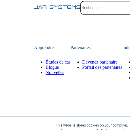
Champ de recherche avec s
Aucune suggestion car le
Apprendre
Partenaires
Indu
Études de cas
Devenez partenaire
Blogue
Portail des partenaires
Nouvelles
This website stores cookies on your computer. 
Site Web conçu et réa
© 2026
JAR Systems
. Tous droits réservés.