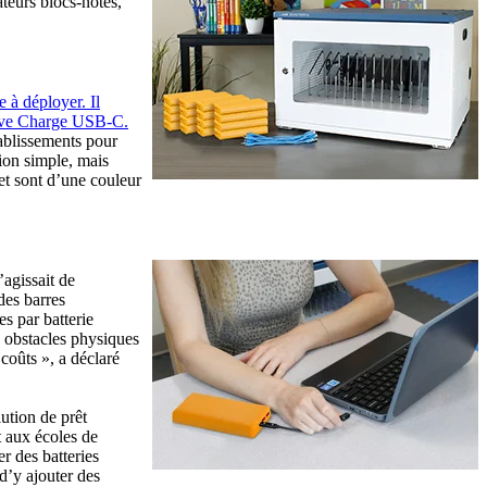
ateurs blocs-notes,
 à déployer. Il
ctive Charge USB-C.
tablissements pour
ion simple, mais
 et sont d’une couleur
’agissait de
des barres
s par batterie
s obstacles physiques
 coûts », a déclaré
lution de prêt
t aux écoles de
r des batteries
d’y ajouter des