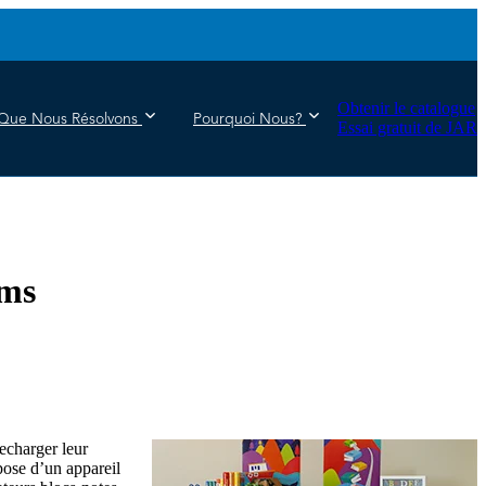
Obtenir le catalogue
Que Nous Résolvons
Pourquoi Nous?
Essai gratuit de JAR
ems
echarger leur
pose d’un appareil