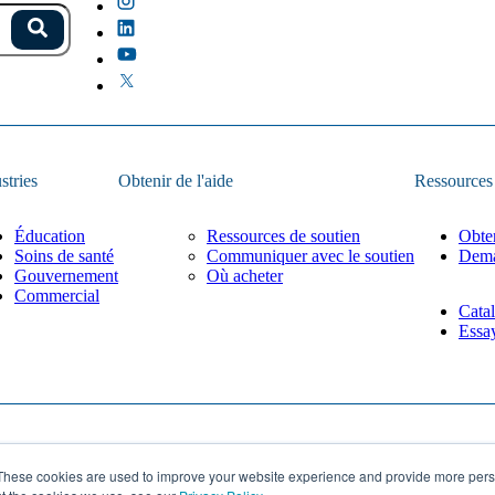
uggestions.
Rechercher
 champ est vide.
stries
Obtenir de l'aide
Ressources
Éducation
Ressources de soutien
Obte
Soins de santé
Communiquer avec le soutien
Dema
Gouvernement
Où acheter
Commercial
Catal
Essa
Politique de confidentialité
These cookies are used to improve your website experience and provide more perso
lisé par
Lean Labs
Paramètres des témoins