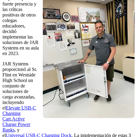
fuerte presencia y
las críticas
positivas de otros
colegas
educadores,
decidió
implementar las
soluciones de JAR
Systems en su aula
en 2023.
JAR Systems
proporcionó al Sr.
Flint en Westside
High School un
conjunto de
soluciones de
carga avanzadas,
incluyendo
el
Elevate USB-C
Charging
Cart
,
Active
Charge Power
Banks
, y
el
Universal USB-C Charging Dock
. La implementación de estas 3