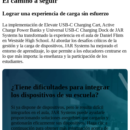
El camino a seguir
Lograr una experiencia de carga sin esfuerzo
La implementación de Elevate USB-C Charging Cart, Active
Charge Power Banks y Universal USB-C Charging Dock de JAR
Systems ha transformado la experiencia en el aula de Daniel Flints
en Westside High School. Al abordar los desafíos críticos de la
gestión y la carga de dispositivos, JAR Systems ha mejorado el
entorno de aprendizaje, lo que permite a los educadores centrarse en
lo que más importa: la enseñanza y la participación de los
estudiantes.
¿Tiene dificultades para integrar
los dispositivos de su escuela?
Si ya dispone de dispositivos, pero le resulta difícil
integrarlos en el aula, JAR Systems puede ayudarle
proporcionando soluciones asequibles que cargarán y
gestionarán eficazmente sus dispositivos. Haga clic a
continuación para obtener más información acerca de