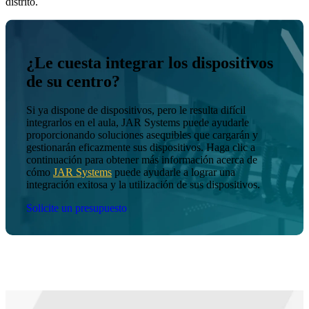
distrito.
¿Le cuesta integrar los dispositivos
de su centro?
Si ya dispone de dispositivos, pero le resulta difícil
integrarlos en el aula, JAR Systems puede ayudarle
proporcionando soluciones asequibles que cargarán y
gestionarán eficazmente sus dispositivos. Haga clic a
continuación para obtener más información acerca de
cómo
JAR Systems
puede ayudarle a lograr una
integración exitosa y la utilización de sus dispositivos.
Solicite un presupuesto