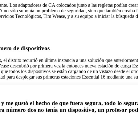
ante. Los adaptadores de CA colocados junto a las regletas podían crear 
 no sólo suponía un problema de seguridad, sino que también creaba flu
ervicios Tecnológicos, Tim Wease, y a su equipo a iniciar la búsqueda d
mero de dispositivos
 el distrito recurrió en última instancia a una solución que anteriorme
Wease descubrió por primera vez la entonces nueva estación de carga E
 que todos los dispositivos se están cargando de un vistazo desde el otro
ad para desplegar sus primeras estaciones Essential 16 mediante una s
me gustó el hecho de que fuera segura, todo lo segura q
ra número dos no tenía un dispositivo, un profesor podía
"