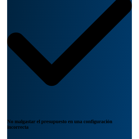
No malgastar el presupuesto en una configuración
incorrecta