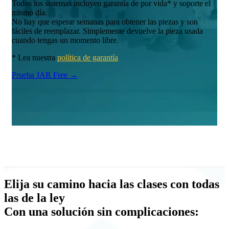
Todos los sistemas incluyen garantía de por vida* y soporte el
mismo día.
No hay que esperar semanas para obtener las piezas y son
fáciles de reemplazar. Simplemente devuelve la pieza usada
cuando tengas un momento libre.
* Lea nuestra
política de garantía
Prueba JAR Free →
Elija su camino hacia las clases con todas
las de la ley
Con una solución sin complicaciones: