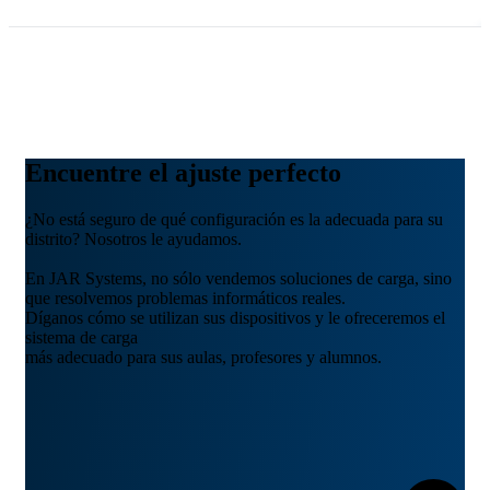
Encuentre el ajuste perfecto
¿No está seguro de qué configuración es la adecuada para su
distrito? Nosotros le ayudamos.
En JAR Systems, no sólo vendemos soluciones de carga, sino
que resolvemos problemas informáticos reales.
Díganos cómo se utilizan sus dispositivos y le ofreceremos el
sistema de carga
más adecuado para sus aulas, profesores y alumnos.