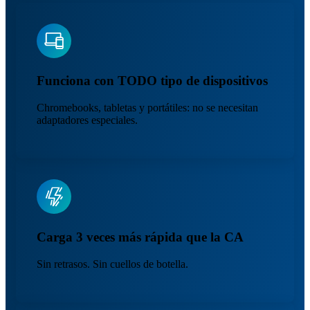
Funciona con TODO tipo de dispositivos
Chromebooks, tabletas y portátiles: no se necesitan
adaptadores especiales.
Carga 3 veces más rápida que la CA
Sin retrasos. Sin cuellos de botella.