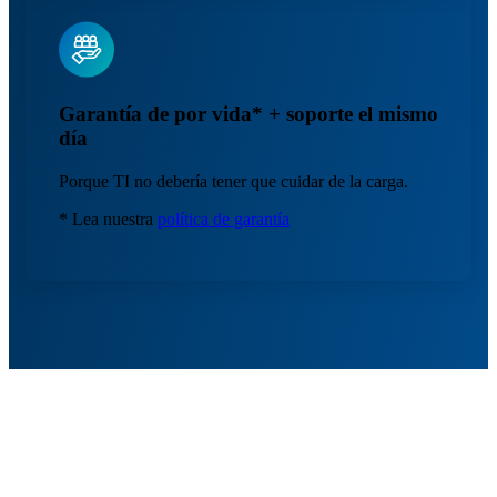
Garantía de por vida* + soporte el mismo
día
Porque TI no debería tener que cuidar de la carga.
* Lea nuestra
política de garantía